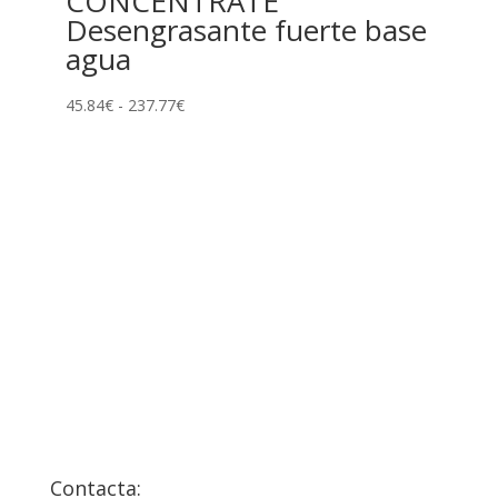
CONCENTRATE
Desengrasante fuerte base
agua
Rango
45.84
€
-
237.77
€
de
precios:
desde
45.84€
hasta
237.77€
Contacta: