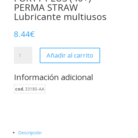
PERMA STRAW
Lubricante multiusos
8.44
€
FORTY
Añadir al carrito
PLUS
(40+)
PERMA
Información adicional
STRAW
Lubricante
cod.
33180-AA
multiusos
cantidad
Descripción