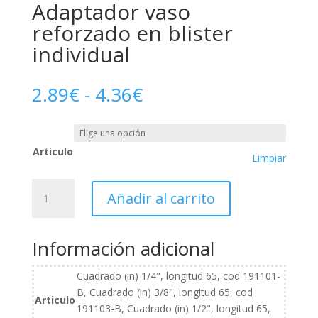
Adaptador vaso
reforzado en blister
individual
Rango
2.89
€
-
4.36
€
de
precios:
desde
Articulo
2.89€
Limpiar
hasta
4.36€
Adaptador
Añadir al carrito
vaso
reforzado
en
Información adicional
blister
individual
Cuadrado (in) 1/4", longitud 65, cod 191101-
cantidad
B, Cuadrado (in) 3/8", longitud 65, cod
Articulo
191103-B, Cuadrado (in) 1/2", longitud 65,