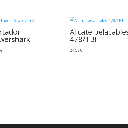
rtador
Alicate pelacable
wershark
478/1BI
9
€
24.58
€