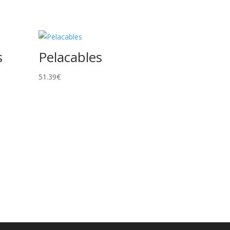
s
Pelacables
51.39
€