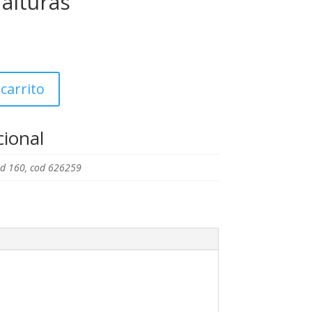
 alturas
 carrito
cional
ud 160, cod 626259