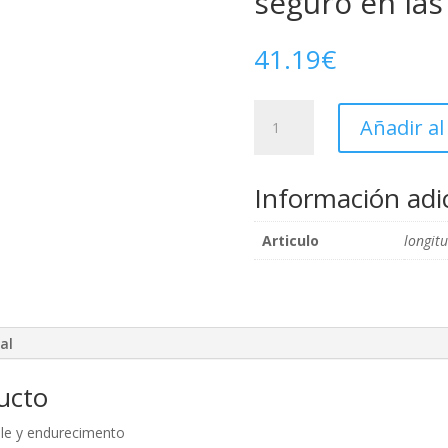
seguro en las
41.19
€
Alicate
Añadir al
multifuncional
para
electricistas,
Información adi
para
un
Articulo
longit
trabajo
seguro
en
las
alturas
al
cantidad
ducto
ple y endurecimento