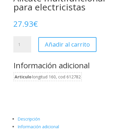
para electricistas
27.93
€
Alicate
Añadir al carrito
multifuncional
para
electricistas
Información adicional
cantidad
Articulo
longitud 160, cod 612782
Descripción
Información adicional