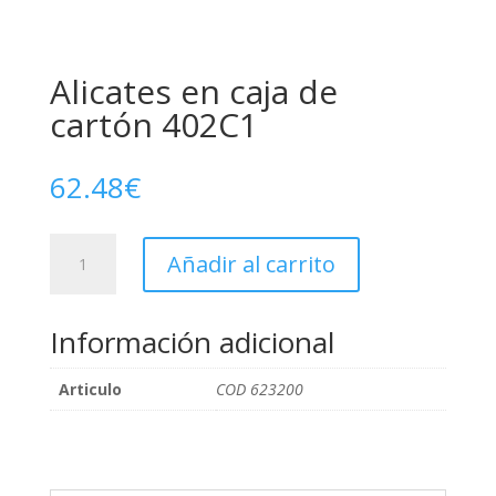
Alicates en caja de
cartón 402C1
62.48
€
Alicates
Añadir al carrito
en
caja
de
Información adicional
cartón
402C1
Articulo
COD 623200
cantidad