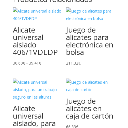
Alicate
Juego de
universal
alicates para
aislado
electrónica en
406/1VDEDP
bolsa
Rango
30.60
€
-
39.41
€
211.32
€
de
precios:
desde
30.60€
Juego de
hasta
Alicate
alicates en
39.41€
universal
caja de cartón
aislado, para
66.33
€