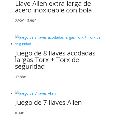
Llave Allen extra-larga de
acero inoxidable con bola
Rango
2.90
€
-
5.90
€
de
precios:
desde
2.90€
Juego de 8 llaves acodadas
hasta
largas Torx + Torx de
5.90€
seguridad
47.88
€
Juego de 7 llaves Allen
8.04
€