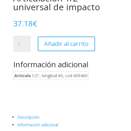
universal de impacto
37.18
€
Articulación
Añadir al carrito
1/2"
universal
de
Información adicional
impacto
cantidad
Articulo
1/2", longitud 60, cod 609460
Descripción
Información adicional