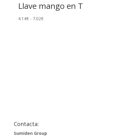
Llave mango en T
Rango
4.14
€
-
7.02
€
de
precios:
desde
4.14€
hasta
7.02€
Contacta:
Sumiden Group