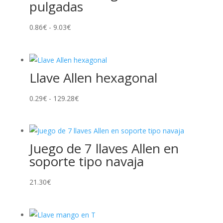
pulgadas
Rango
0.86
€
-
9.03
€
de
precios:
desde
Llave Allen hexagonal
0.86€
hasta
Rango
0.29
€
-
129.28
€
9.03€
de
precios:
desde
Juego de 7 llaves Allen en
0.29€
soporte tipo navaja
hasta
129.28€
21.30
€