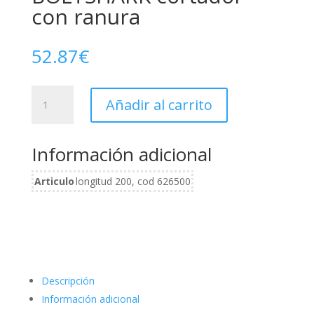
con ranura
52.87
€
BOLTSHARK
Añadir al carrito
cortador
con
ranura
Información adicional
cantidad
Articulo
longitud 200, cod 626500
Descripción
Información adicional