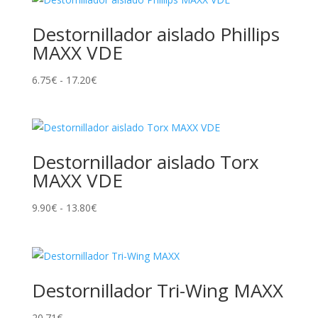
desde
4.44€
Destornillador aislado Phillips
hasta
MAXX VDE
10.41€
Rango
6.75
€
-
17.20
€
de
precios:
desde
6.75€
Destornillador aislado Torx
hasta
MAXX VDE
17.20€
Rango
9.90
€
-
13.80
€
de
precios:
desde
9.90€
Destornillador Tri-Wing MAXX
hasta
20.71
€
13.80€