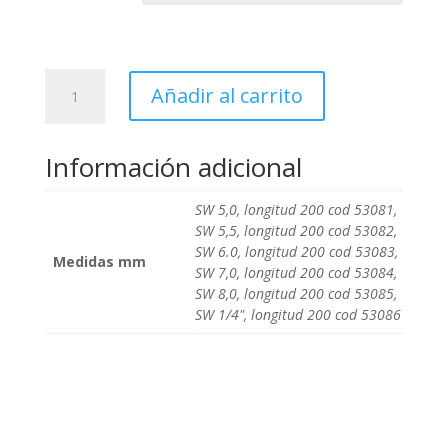
desde
21.55€
hasta
25.09€
Destornillador
Añadir al carrito
de
vaso
hexagonal
Información adicional
con
varilla
SW 5,0, longitud 200 cod 53081,
flexible
SW 5,5, longitud 200 cod 53082,
MAXX
SW 6.0, longitud 200 cod 53083,
Medidas mm
cantidad
SW 7,0, longitud 200 cod 53084,
SW 8,0, longitud 200 cod 53085,
SW 1/4", longitud 200 cod 53086