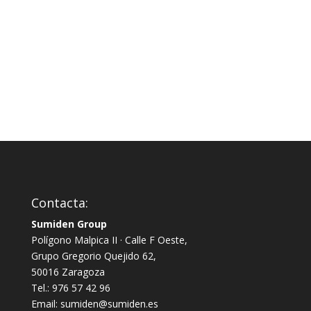
desde
precios:
7.80€
desde
hasta
6.47€
8.37€
hasta
15.62€
Contacta:
Sumiden Group
Polígono Malpica II · Calle F Oeste,
Grupo Gregorio Quejido 62,
50016 Zaragoza
Tel.: 976 57 42 96
Email: sumiden@sumiden.es