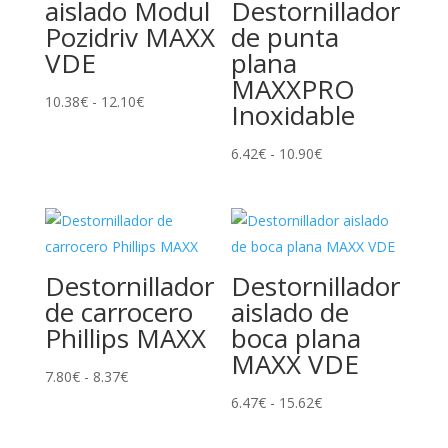
aislado Modul
Destornillador
Pozidriv MAXX
de punta
VDE
plana
MAXXPRO
Rango
10.38
€
-
12.10
€
Inoxidable
de
precios:
Rango
6.42
€
-
10.90
€
desde
de
10.38€
precios:
hasta
desde
12.10€
6.42€
Destornillador
Destornillador
hasta
de carrocero
aislado de
10.90€
Phillips MAXX
boca plana
MAXX VDE
Rango
7.80
€
-
8.37
€
de
Rango
6.47
€
-
15.62
€
precios:
de