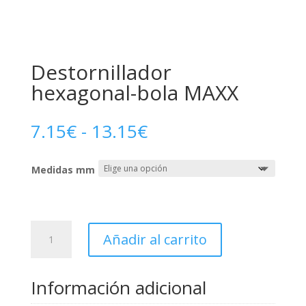
Destornillador
hexagonal-bola MAXX
Rango
7.15
€
-
13.15
€
de
precios:
Medidas mm
desde
7.15€
hasta
13.15€
Destornillador
Añadir al carrito
hexagonal-
bola
MAXX
Información adicional
cantidad