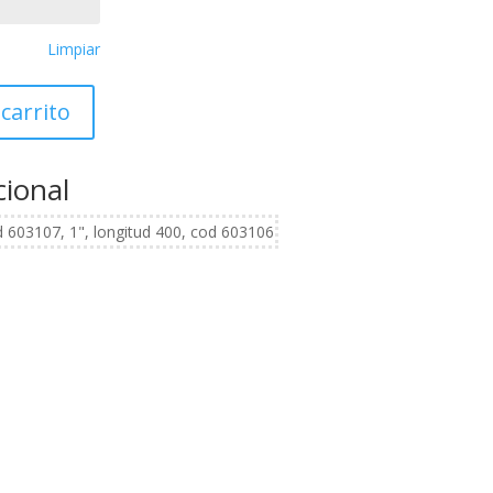
precios:
desde
70.21€
Limpiar
hasta
114.26€
 carrito
cional
d 603107, 1", longitud 400, cod 603106