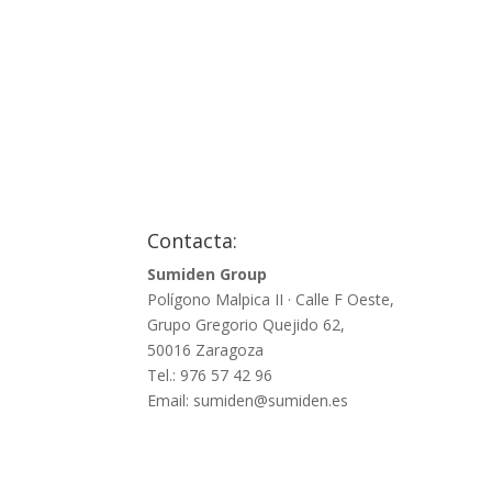
4.81€
hasta
6.92€
Contacta:
Sumiden Group
Polígono Malpica II · Calle F Oeste,
Grupo Gregorio Quejido 62,
50016 Zaragoza
Tel.: 976 57 42 96
Email: sumiden@sumiden.es