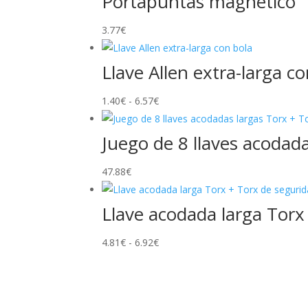
Portapuntas magnético
3.77
€
Llave Allen extra-larga c
Rango
1.40
€
-
6.57
€
de
precios:
Juego de 8 llaves acodad
desde
47.88
€
1.40€
hasta
6.57€
Llave acodada larga Torx
Rango
4.81
€
-
6.92
€
de
precios:
desde