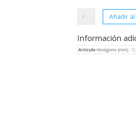
Juego
Añadir al
de
9
llaves
Información adi
Allen
largas
Articulo
Hexágono (mm) : 1,5 
con
bola
cantidad