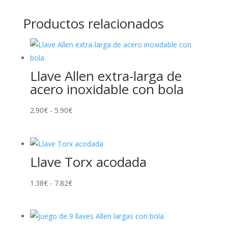
Productos relacionados
Llave Allen extra-larga de
acero inoxidable con bola
Rango
2.90
€
-
5.90
€
de
precios:
desde
Llave Torx acodada
2.90€
hasta
Rango
1.38
€
-
7.82
€
5.90€
de
precios:
desde