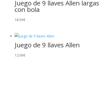
Juego de 9 llaves Allen largas
1.38€
con bola
hasta
7.82€
18.09
€
Juego de 9 llaves Allen
12.06
€