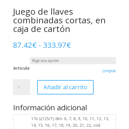
Juego de llaves
combinadas cortas, en
caja de cartón
Rango
87.42
€
-
333.97
€
de
precios:
desde
Articulo
87.42€
Limpiar
hasta
333.97€
Juego
Añadir al carrito
de
llaves
combinadas
Información adicional
cortas,
en
17x s(125/1) dim. 6, 7, 8, 9, 10, 11, 12, 13,
caja
14, 15, 16, 17, 18, 19, 20, 21, 22, cod
de