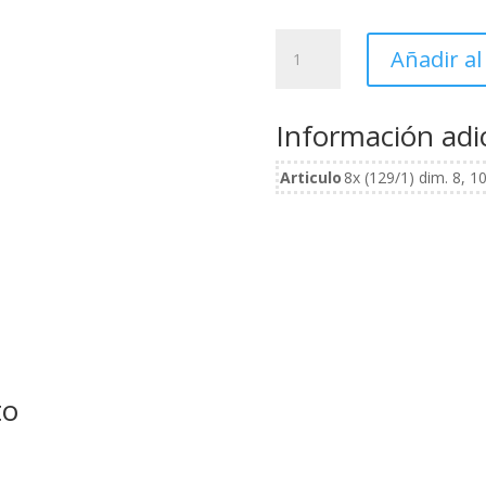
Juego
Añadir al
de
llaves
combinadas
Información adi
IBEX
en
Articulo
8x (129/1) dim. 8, 1
bolsa
enrollable
cantidad
to