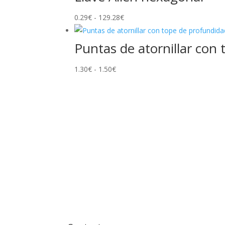
desde
Rango
0.29
€
-
129.28
0.80€
€
de
hasta
precios:
62.86€
Puntas de atornillar con
desde
Rango
1.30
€
-
1.50
€
0.29€
de
hasta
precios:
129.28€
desde
1.30€
hasta
1.50€