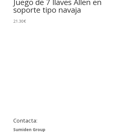
Juego de 7 llaves Allen en
hasta
soporte tipo navaja
62.86€
21.30
€
Contacta:
Sumiden Group