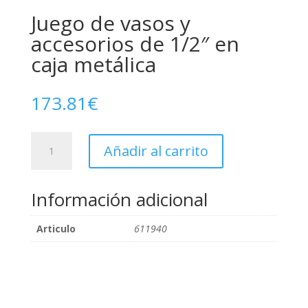
Juego de vasos y
accesorios de 1/2″ en
caja metálica
173.81
€
Juego
Añadir al carrito
de
vasos
y
Información adicional
accesorios
de
Articulo
611940
1/2"
en
caja
metálica
cantidad