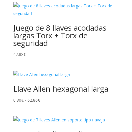
Juego de 8 llaves acodadas
largas Torx + Torx de
seguridad
47.88
€
Llave Allen hexagonal larga
Rango
0.80
€
-
62.86
€
de
precios:
desde
0.80€