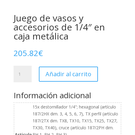
Juego de vasos y
accesorios de 1/4″ en
caja metálica
205.82
€
Juego
Añadir al carrito
de
vasos
y
Información adicional
accesorios
de
15x destornillador 1/4"; hexagonal (artículo
1/4"
187/2HX dim. 3, 4, 5, 6, 7), TX perfil (artículo
en
187/2TX dim. TX8, TX10, TX15, TX25, TX27,
caja
TX30, TX40), cruce (artículo 187/2PH dim.
metálica
Articulo
PH 1, PH 2, PH 3)