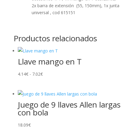
2x barra de extensión (55, 150mm), 1x junta
universal , cod 615151
Productos relacionados
Llave mango en T
Rango
4.14
€
-
7.02
€
de
precios:
desde
Juego de 9 llaves Allen largas
4.14€
con bola
hasta
7.02€
18.09
€