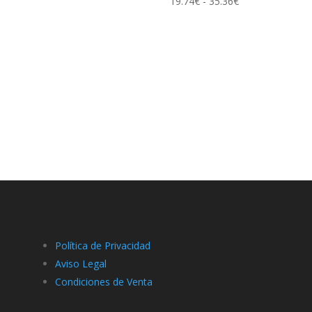
de
Rango
19.74
€
-
35.36
€
precios:
de
desde
precios:
10.26€
desde
hasta
19.74€
20.92€
hasta
35.36€
Política de Privacidad
Aviso Legal
Condiciones de Venta