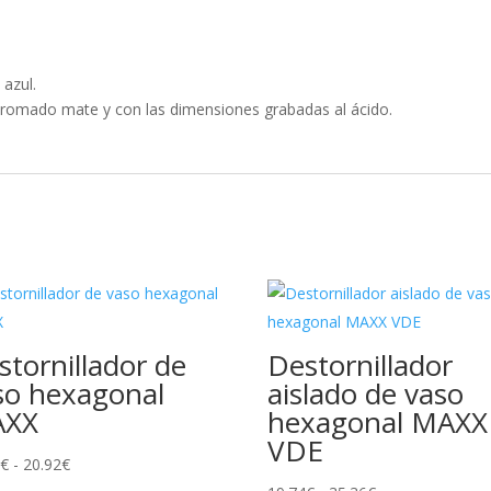
azul.
n, cromado mate y con las dimensiones grabadas al ácido.
stornillador de
Destornillador
so hexagonal
aislado de vaso
AXX
hexagonal MAXX
VDE
Rango
6
€
-
20.92
€