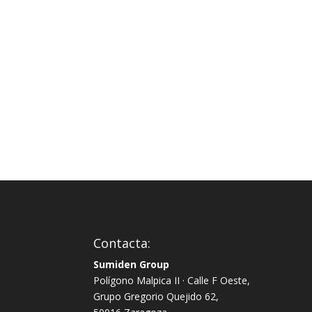
desde
6.88€
hasta
12.31€
Contacta:
Sumiden Group
Polígono Malpica II · Calle F Oeste,
Grupo Gregorio Quejido 62,