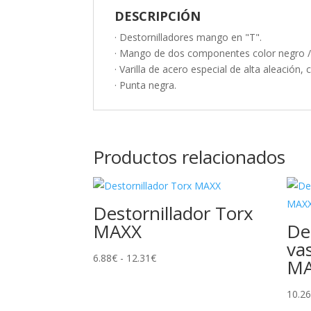
DESCRIPCIÓN
· Destornilladores mango en "T".
· Mango de dos componentes color negro / 
· Varilla de acero especial de alta aleació
· Punta negra.
Productos relacionados
Destornillador Torx
MAXX
De
va
Rango
6.88
€
-
12.31
€
M
de
precios:
10.2