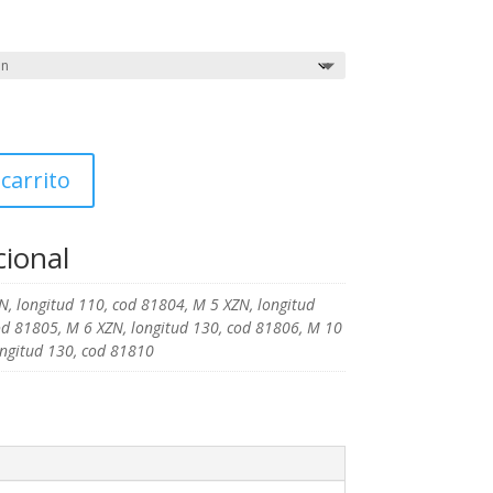
ango
e
ecios:
esde
.71€
asta
2.91€
 carrito
cional
N, longitud 110, cod 81804, M 5 XZN, longitud
od 81805, M 6 XZN, longitud 130, cod 81806, M 10
ongitud 130, cod 81810