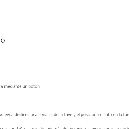
to
ia mediante un botón
ave evita deslices ocasionales de la llave y el posicionamiento en la 
sin causar daño al usuario, además de un rápido, seguro y preciso posic