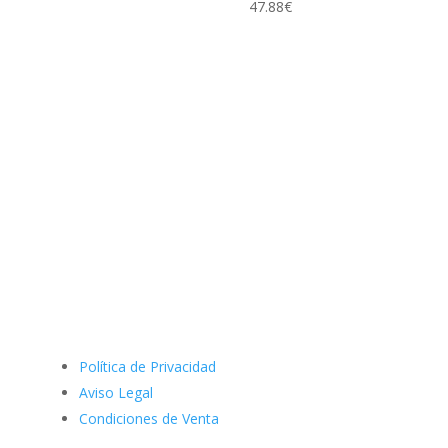
de
47.88
€
precios:
desde
4.81€
hasta
6.92€
Política de Privacidad
Aviso Legal
Condiciones de Venta