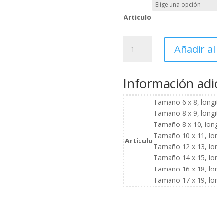
Articulo
Llave
Añadir al
plana
con
carraca
Información adi
cantidad
Tamaño 6 x 8, longi
Tamaño 8 x 9, longi
Tamaño 8 x 10, long
Tamaño 10 x 11, lon
Articulo
Tamaño 12 x 13, lon
Tamaño 14 x 15, lon
Tamaño 16 x 18, lon
Tamaño 17 x 19, lon