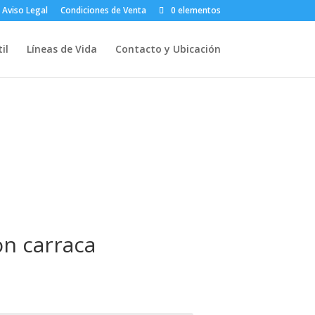
Aviso Legal
Condiciones de Venta
0 elementos
il
Líneas de Vida
Contacto y Ubicación
on carraca
Rango
de