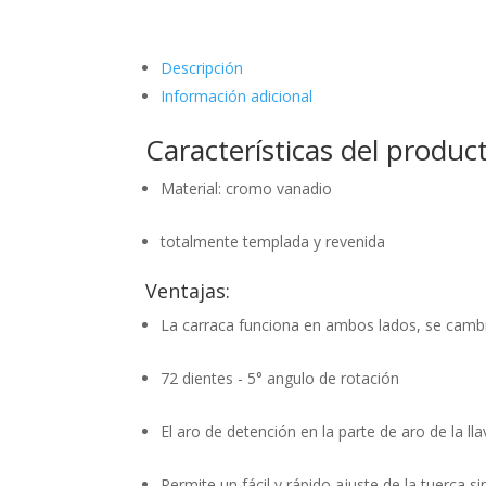
Descripción
Información adicional
Características del produc
Material: cromo vanadio
totalmente templada y revenida
Ventajas:
La carraca funciona en ambos lados, se camb
72 dientes - 5° angulo de rotación
El aro de detención en la parte de aro de la ll
Permite un fácil y rápido ajuste de la tuerca 