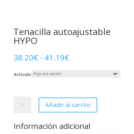
Tenacilla autoajustable
HYPO
Rango
38.20
€
-
41.19
€
de
precios:
Articulo
desde
38.20€
hasta
41.19€
Tenacilla
Añadir al carrito
autoajustable
HYPO
cantidad
Información adicional