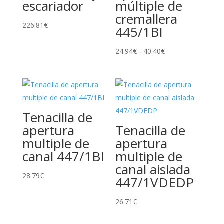
escariador
múltiple de
cremallera
226.81
€
445/1BI
Rango
24.94
€
-
40.40
€
de
precios:
desde
24.94€
Tenacilla de
hasta
apertura
Tenacilla de
40.40€
multiple de
apertura
canal 447/1BI
multiple de
canal aislada
28.79
€
447/1VDEDP
26.71
€