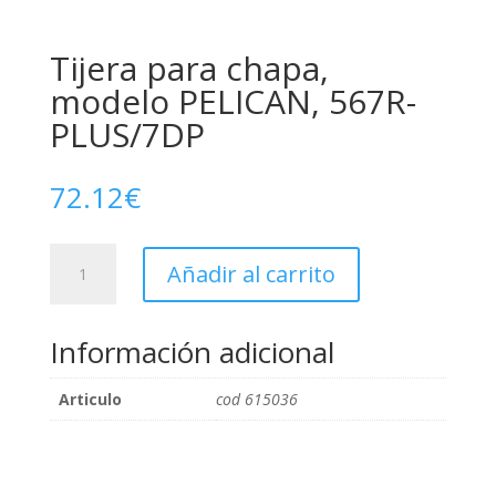
Tijera para chapa,
modelo PELICAN, 567R-
PLUS/7DP
72.12
€
Tijera
Añadir al carrito
para
chapa,
modelo
Información adicional
PELICAN,
567R-
Articulo
cod 615036
PLUS/7DP
cantidad