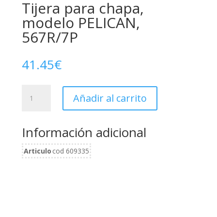
Tijera para chapa,
modelo PELICAN,
567R/7P
41.45
€
Tijera
Añadir al carrito
para
chapa,
modelo
Información adicional
PELICAN,
567R/7P
Articulo
cod 609335
cantidad