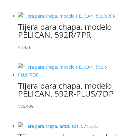
de
precios:
desde
Tijera para chapa, modelo
18.31€
PELICAN, 592R/7PR
hasta
39.12€
43.43
€
Tijera para chapa, modelo
PELICAN, 592R-PLUS/7DP
136.40
€