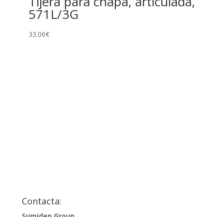
Tijera para chapa, articulada,
571L/3G
33.06
€
Contacta:
Sumiden Group