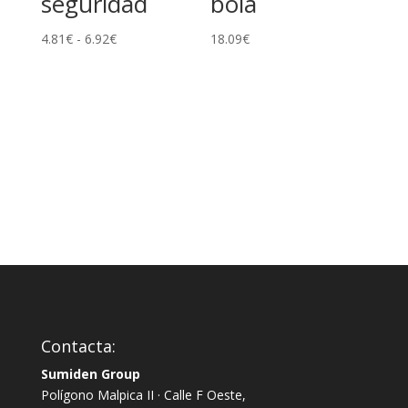
seguridad
bola
Rango
4.81
€
-
6.92
€
18.09
€
de
precios:
desde
4.81€
hasta
6.92€
Contacta:
Sumiden Group
Polígono Malpica II · Calle F Oeste,