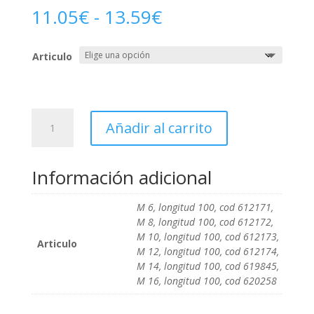
Rango
11.05
€
-
13.59
€
de
precios:
Articulo
desde
11.05€
hasta
13.59€
Vaso
Añadir al carrito
1/2"
ZX
largo
Información adicional
cantidad
M 6, longitud 100, cod 612171,
M 8, longitud 100, cod 612172,
M 10, longitud 100, cod 612173,
Articulo
M 12, longitud 100, cod 612174,
M 14, longitud 100, cod 619845,
M 16, longitud 100, cod 620258