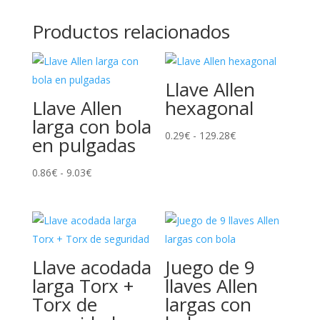
Productos relacionados
Llave Allen
Llave Allen
hexagonal
larga con bola
Rango
0.29
€
-
129.28
€
en pulgadas
de
Rango
precios:
0.86
€
-
9.03
€
de
desde
precios:
0.29€
desde
hasta
0.86€
129.28€
Llave acodada
Juego de 9
hasta
larga Torx +
llaves Allen
9.03€
Torx de
largas con