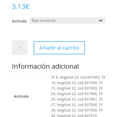
3.13
€
Articulo
Vaso
Añadir al carrito
1/4"
con
punta
Información adicional
Torx
cantidad
TX 8, longitud 32, cod 607903, TX
10, longitud 32, cod 607904, TX
15, longitud 32, cod 607905, TX
20, longitud 32, cod 607906, TX
Articulo
25, longitud 32, cod 607907, TX
27, longitud 32, cod 607908, TX
30, longitud 32, cod 607909, TX
40, longitud 32, cod 607910