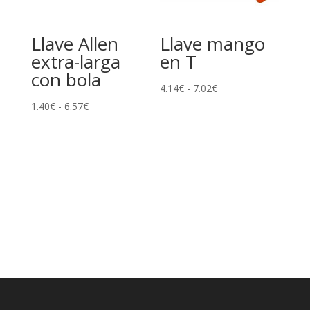
Llave Allen
Llave mango
extra-larga
en T
con bola
Rango
4.14
€
-
7.02
€
Rango
de
1.40
€
-
6.57
€
de
precios:
precios:
desde
desde
4.14€
1.40€
hasta
hasta
7.02€
6.57€