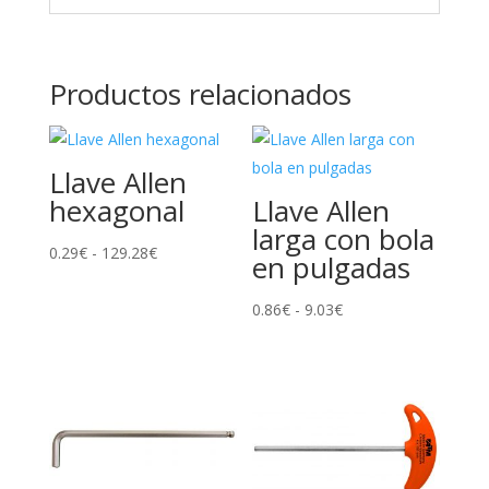
Productos relacionados
Llave Allen
hexagonal
Llave Allen
larga con bola
Rango
0.29
€
-
129.28
€
en pulgadas
de
precios:
Rango
0.86
€
-
9.03
€
desde
de
0.29€
precios:
hasta
desde
129.28€
0.86€
hasta
9.03€