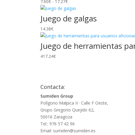
Rango
7.60
€
-
17.27
€
de
precios:
Juego de galgas
desde
14.38
€
7.60€
hasta
17.27€
Juego de herramientas para
417.24
€
Contacta:
Sumiden Group
Polígono Malpica II · Calle F Oeste,
Grupo Gregorio Quejido 62,
50016 Zaragoza
Tel.: 976 57 42 96
Email: sumiden@sumiden.es