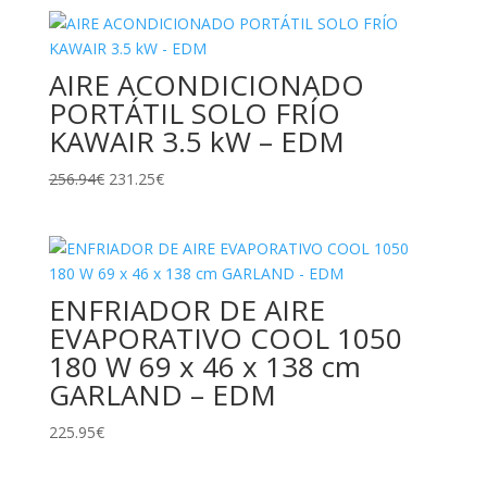
original
actual
era:
es:
194.44€.
174.99€.
AIRE ACONDICIONADO
PORTÁTIL SOLO FRÍO
KAWAIR 3.5 kW – EDM
El
El
256.94
€
231.25
€
precio
precio
original
actual
era:
es:
256.94€.
231.25€.
ENFRIADOR DE AIRE
EVAPORATIVO COOL 1050
180 W 69 x 46 x 138 cm
GARLAND – EDM
225.95
€