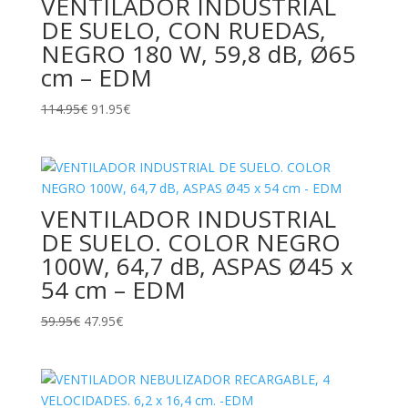
VENTILADOR INDUSTRIAL
DE SUELO, CON RUEDAS,
NEGRO 180 W, 59,8 dB, Ø65
cm – EDM
El
El
114.95
€
91.95
€
precio
precio
original
actual
era:
es:
114.95€.
91.95€.
VENTILADOR INDUSTRIAL
DE SUELO. COLOR NEGRO
100W, 64,7 dB, ASPAS Ø45 x
54 cm – EDM
El
El
59.95
€
47.95
€
precio
precio
original
actual
era:
es:
59.95€.
47.95€.