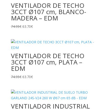
VENTILADOR DE TECHO
3CCT Ø107 cm, BLANCO-
MADERA – EDM
El
El
74.95
€
63.70
€
precio
precio
original
actual
era:
es:
74.95€.
63.70€.
VENTILADOR DE TECHO
3CCT Ø107 cm, PLATA –
EDM
El
El
74.95
€
63.70
€
precio
precio
original
actual
era:
es:
74.95€.
63.70€.
VENTILADOR INDUSTRIAL