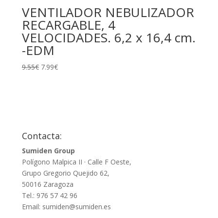
VENTILADOR NEBULIZADOR
RECARGABLE, 4
VELOCIDADES. 6,2 x 16,4 cm.
-EDM
El
El
9.55
€
7.99
€
precio
precio
original
actual
era:
es:
9.55€.
7.99€.
Contacta:
Sumiden Group
Polígono Malpica II · Calle F Oeste,
Grupo Gregorio Quejido 62,
50016 Zaragoza
Tel.: 976 57 42 96
Email: sumiden@sumiden.es