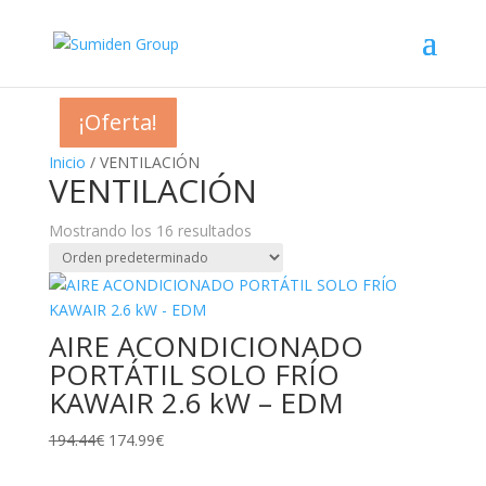
¡Oferta!
¡Oferta!
¡Oferta!
¡Oferta!
¡Oferta!
¡Oferta!
¡Oferta!
¡Oferta!
¡Oferta!
¡Oferta!
¡Oferta!
¡Oferta!
¡Oferta!
Inicio
/ VENTILACIÓN
VENTILACIÓN
Mostrando los 16 resultados
AIRE ACONDICIONADO
PORTÁTIL SOLO FRÍO
KAWAIR 2.6 kW – EDM
El
El
194.44
€
174.99
€
precio
precio