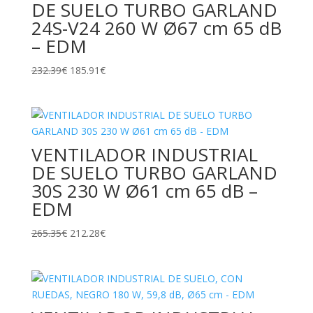
DE SUELO TURBO GARLAND
24S-V24 260 W Ø67 cm 65 dB
– EDM
El
El
232.39
€
185.91
€
precio
precio
original
actual
era:
es:
232.39€.
185.91€.
VENTILADOR INDUSTRIAL
DE SUELO TURBO GARLAND
30S 230 W Ø61 cm 65 dB –
EDM
El
El
265.35
€
212.28
€
precio
precio
original
actual
era:
es:
265.35€.
212.28€.