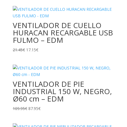
VENTILADOR DE CUELLO
HURACAN RECARGABLE USB
FULMO – EDM
El
El
21.45
€
17.15
€
precio
precio
original
actual
era:
es:
21.45€.
17.15€.
VENTILADOR DE PIE
INDUSTRIAL 150 W, NEGRO,
Ø60 cm – EDM
El
El
109.95
€
87.95
€
precio
precio
original
actual