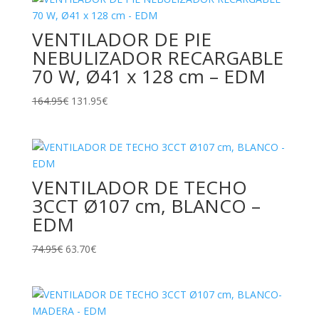
era:
es:
109.95€.
87.95€.
VENTILADOR DE PIE
NEBULIZADOR RECARGABLE
70 W, Ø41 x 128 cm – EDM
El
El
164.95
€
131.95
€
precio
precio
original
actual
era:
es:
164.95€.
131.95€.
VENTILADOR DE TECHO
3CCT Ø107 cm, BLANCO –
EDM
El
El
74.95
€
63.70
€
precio
precio
original
actual
era:
es:
74.95€.
63.70€.