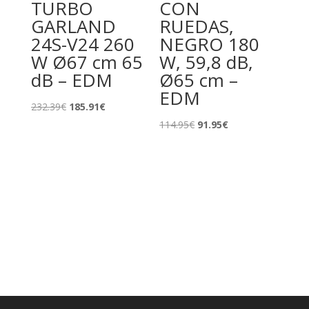
TURBO
CON
GARLAND
RUEDAS,
24S-V24 260
NEGRO 180
W Ø67 cm 65
W, 59,8 dB,
dB – EDM
Ø65 cm –
EDM
El
El
232.39
€
185.91
€
precio
precio
El
El
114.95
€
91.95
€
original
actual
precio
precio
era:
es:
original
actual
232.39€.
185.91€.
era:
es:
114.95€.
91.95€.