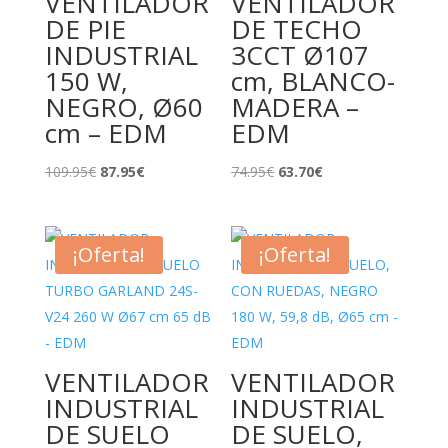
VENTILADOR
VENTILADOR
DE PIE
DE TECHO
INDUSTRIAL
3CCT Ø107
150 W,
cm, BLANCO-
NEGRO, Ø60
MADERA –
cm – EDM
EDM
El
El
El
El
109.95
€
87.95
€
74.95
€
63.70
€
precio
precio
precio
precio
original
actual
original
actual
era:
es:
era:
es:
¡Oferta!
¡Oferta!
109.95€.
87.95€.
74.95€.
63.70€.
VENTILADOR
VENTILADOR
INDUSTRIAL
INDUSTRIAL
DE SUELO
DE SUELO,