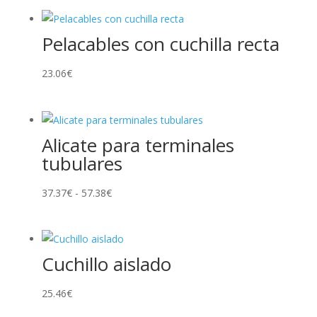
Pelacables con cuchilla recta
23.06
€
Alicate para terminales
tubulares
Rango
37.37
€
-
57.38
€
de
precios:
desde
Cuchillo aislado
37.37€
hasta
25.46
€
57.38€