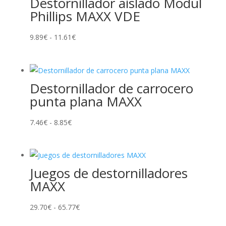
Destornillador aislado Modul
Phillips MAXX VDE
Rango
9.89
€
-
11.61
€
de
precios:
desde
Destornillador de carrocero
9.89€
punta plana MAXX
hasta
11.61€
Rango
7.46
€
-
8.85
€
de
precios:
desde
Juegos de destornilladores
7.46€
MAXX
hasta
8.85€
Rango
29.70
€
-
65.77
€
de