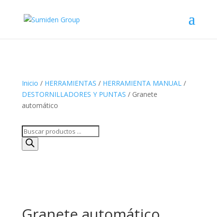
Inicio
/
HERRAMIENTAS
/
HERRAMIENTA MANUAL
/
DESTORNILLADORES Y PUNTAS
/ Granete
automático
Búsqueda
de
productos
Granete automático