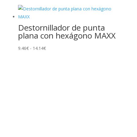
precios:
desde
29.70€
Destornillador de punta
hasta
plana con hexágono MAXX
65.77€
Rango
9.46
€
-
14.14
€
de
precios:
desde
9.46€
hasta
14.14€