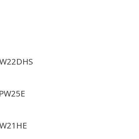
PW22DHS
FPW25E
PW21HE