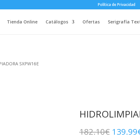
Política de Privacidad
Tienda Online
Catálogos
Ofertas
Serigrafía Text
PIADORA SXPW16E
HIDROLIMPI
El
182.10
€
139.99
precio