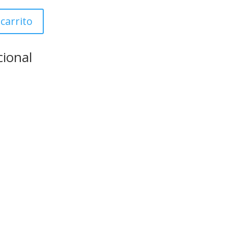
actual
es:
 carrito
.
139.99€.
cional