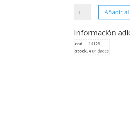
original
HIDROLIMPIADORA
era:
Añadir al
SXPW16E
182.10€
cantidad
Información adi
cod.
14128
stock.
4 unidades