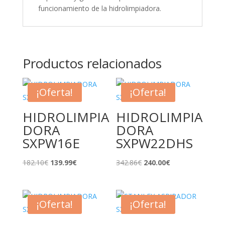
funcionamiento de la hidrolimpiadora.
Productos relacionados
¡Oferta!
¡Oferta!
HIDROLIMPIA
HIDROLIMPIA
DORA
DORA
SXPW16E
SXPW22DHS
El
El
El
El
182.10
€
139.99
€
342.86
€
240.00
€
precio
precio
precio
precio
original
actual
original
actual
era:
es:
era:
es:
¡Oferta!
¡Oferta!
182.10€.
139.99€.
342.86€.
240.00€.