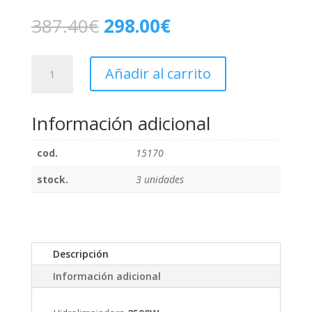
El
El
387.40
€
298.00
€
precio
precio
original
actual
HIDROLIMPIADORA
era:
es:
Añadir al carrito
SXPW25E
387.40€.
298.00€.
cantidad
Información adicional
cod.
15170
stock.
3 unidades
Descripción
Información adicional