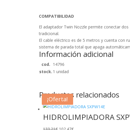
COMPATIBILIDAD
El adaptador Twin Nozzle permite conectar dos 
tradicional.
El cable eléctrico es de 5 metros y cuenta con 
sistema de parada total que apaga automáticament
Información adicional
cod.
14796
stock.
1 unidad
Productos relacionados
¡Oferta!
¡Oferta!
¡Oferta!
¡Oferta!
HIDROLIMPIADORA SX
El
El
133.21
€
102.47
€