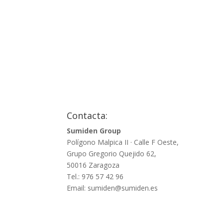
342.86€.
240.00€.
Contacta:
Sumiden Group
Polígono Malpica II · Calle F Oeste,
Grupo Gregorio Quejido 62,
50016 Zaragoza
Tel.: 976 57 42 96
Email: sumiden@sumiden.es