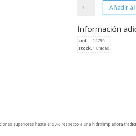
original
HIDROLIMPIADORA
era:
Añadir al
SXPW25DTS
311.43€
cantidad
Información adi
cod.
14796
stock.
1 unidad
iones superiores hasta el 50% respecto a una hidrolimpiadora tradici