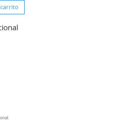
actual
es:
 carrito
.
218.00€.
cional
onal.