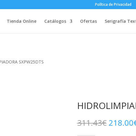
Política de Privacidad
Tienda Online
Catálogos
Ofertas
Serigrafía Text
PIADORA SXPW25DTS
HIDROLIMPI
El
311.43
€
218.00
precio