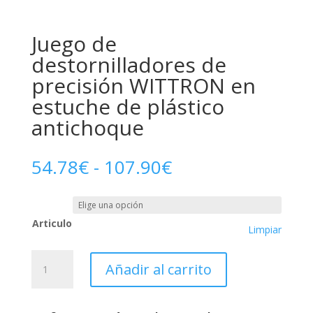
Juego de
destornilladores de
precisión WITTRON en
estuche de plástico
antichoque
Rango
54.78
€
-
107.90
€
de
precios:
desde
Articulo
54.78€
Limpiar
hasta
107.90€
Juego
Añadir al carrito
de
destornilladores
de