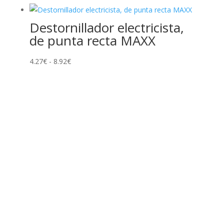
Destornillador electricista,
de punta recta MAXX
Rango
4.27
€
-
8.92
€
de
precios:
desde
4.27€
hasta
8.92€