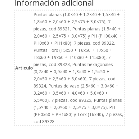
Información adicional
precisión
WITTRON
Puntas planas (1,0×40 + 1,2×40 + 1,5×40 +
en
1,8×60 + 2,0×60 + 2,5×75 + 3,0×75), 7
estuche
piezas, cod 89321, Puntas planas (1,5×40 +
de
2,0×60 + 2,5×75 + 3,0×75) y PH (PH00x40 +
plástico
PH0x60 + PH1x80), 7 piezas, cod 89322,
antichoque
Puntas Torx (T5x50 + T6x50 + T7x50 +
cantidad
T8x60 + T9x60 + T10x80 + T15x80), 7
piezas, cod 89323, Puntas hexagonales
Articulo
(0,7×40 + 0,9×40 + 1,3×40 + 1,5×50 +
2,0×50 + 2,5×60 + 3,0×60), 7 piezas, cod
89324, Puntas de vaso (2,5×60 + 3,0×60 +
3,2×60 + 3,5×60 + 4,0×60 + 5,0×60 +
5,5×60), 7 piezas, cod 89325, Puntas planas
(1,5×40 + 2,0×60 + 2,5×75 + 3,0×75), PH
(PH0x60 + PH1x80) y Torx (T6x40), 7 piezas,
cod 89328