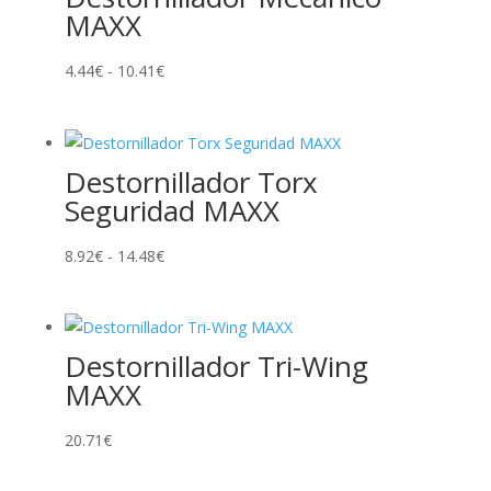
MAXX
Rango
4.44
€
-
10.41
€
de
precios:
desde
Destornillador Torx
4.44€
Seguridad MAXX
hasta
10.41€
Rango
8.92
€
-
14.48
€
de
precios:
desde
Destornillador Tri-Wing
8.92€
MAXX
hasta
14.48€
20.71
€