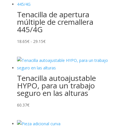
Tenacilla de apertura
múltiple de cremallera
445/4G
Rango
18.65
€
-
29.15
€
de
precios:
desde
18.65€
Tenacilla autoajustable
hasta
HYPO, para un trabajo
29.15€
seguro en las alturas
60.37
€