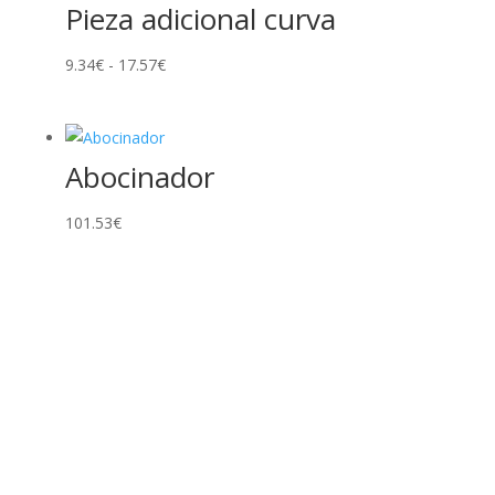
Pieza adicional curva
Rango
9.34
€
-
17.57
€
de
precios:
desde
Abocinador
9.34€
hasta
101.53
€
17.57€