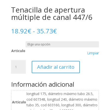
Tenacilla de apertura
múltiple de canal 447/6
Rango
18.92
€
-
35.73
€
de
precios:
desde
Articulo
18.92€
Limpiar
hasta
35.73€
Tenacilla
Añadir al carrito
de
apertura
múltiple
Información adicional
de
canal
longitud 175, diámetro máximo tubo 26.5,
447/6
cod 607348, longitud 240, diámetro máximo
Articulo
cantidad
tubo 35, cod 603160, longitud 300, diámetro