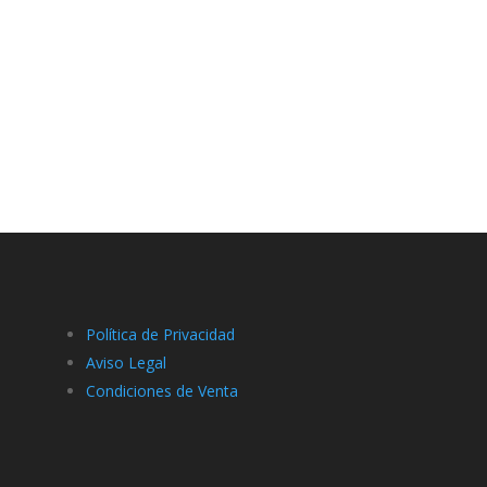
precios:
precios:
desde
desde
0.80€
3.10€
hasta
hasta
62.86€
4.87€
Política de Privacidad
Aviso Legal
Condiciones de Venta