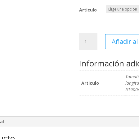
Articulo
Vaso
Añadir al
1/2"
de
impacto
Información adi
largo
cantidad
Tamaño
Articulo
longit
61900
al
ducto