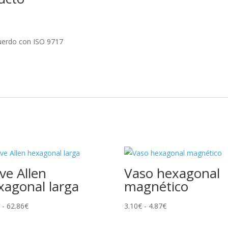
cuerdo con ISO 9717
ve Allen
Vaso hexagonal
xagonal larga
magnético
Rango
Rango
€
-
62.86
€
3.10
€
-
4.87
€
de
de