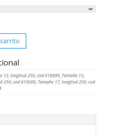
precios:
desde
24.06€
hasta
26.02€
 carrito
cional
 12, longitud 250, cod 618999, Tamaño 13,
ud 250, cod 619000, Tamaño 17, longitud 250, cod
4